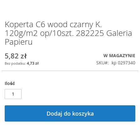
Koperta C6 wood czarny K.
Przejdź
na
120g/m2 op/10szt. 282225 Galeria
początek
Papieru
galerii
5,82 zł
W MAGAZYNIE
SKU
kp 0297340
4,73 zł
Ilość
Dodaj do koszyka