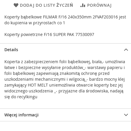
DODAJ DO LISTY ŻYCZEŃ
PORÓWNAJ
Koperty bąbelkowe FILMAR F/16 240x350mm 2FVAF203016 jest
do kupienia w przyrostach co 1
Koperty powietrzne F/16 SUPER PAK 77530097
Details
Koperta z zabezpieczeniem folii bąbelkowej, biała,- umożliwia
łatwe i bezpieczne wysyłanie produktów_- warstawy papieru i
folii bąbelkowej zapewniają znakomitą ochronę przed
uszkodzeniami mechanicznymi i wilgocią_- bardzo mocny klej
zamykający HOT MELT uniemożliwia otwarcie koperty bez jej
widocznego uszkodzenia _- przyjazne dla środowiska, nadają
się do recylkingu
Więcej informacji