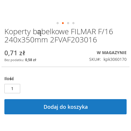
Koperty bąbelkowe FILMAR F/16
Przejdź
na
240x350mm 2FVAF203016
początek
galerii
0,71 zł
W MAGAZYNIE
SKU
kpk3060170
0,58 zł
Ilość
Dodaj do koszyka