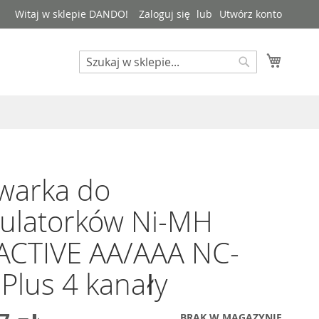
Witaj w sklepie DANDO!
Zaloguj się
Utwórz konto
Mój kos
Search
Search
warka do
ulatorków Ni-MH
ACTIVE AA/AAA NC-
Plus 4 kanały
BRAK W MAGAZYNIE