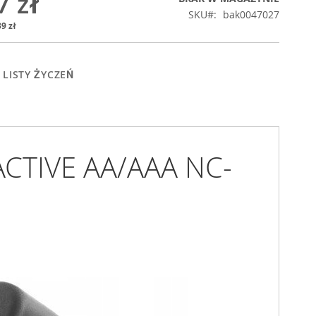
7 zł
SKU
bak0047027
9 zł
 LISTY ŻYCZEŃ
ACTIVE AA/AAA NC-