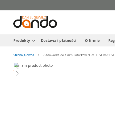
Przejdź
do
treści
Produkty
Dostawa i płatności
O firmie
Reg
Strona główna
Ładowarka do akumulatorków Ni-MH EVERACTIVE 
Przejdź
na
Przejdź
koniec
na
galerii
początek
galerii