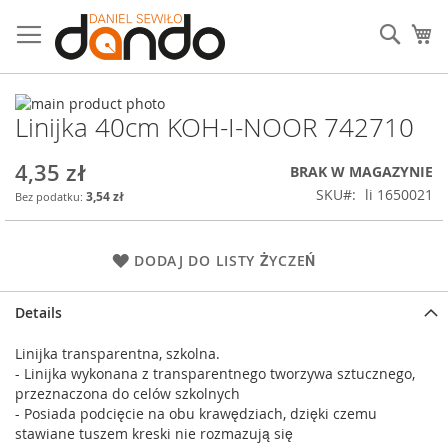
Przejdź
do
Sear
Mó
treści
Przejdź
Linijka 40cm KOH-I-NOOR 742710
na
Przejdź
koniec
na
galerii
początek
4,35 zł
BRAK W MAGAZYNIE
galerii
SKU
li 1650021
3,54 zł
DODAJ DO LISTY ŻYCZEŃ
Details
Linijka transparentna, szkolna.
- Linijka wykonana z transparentnego tworzywa sztucznego,
przeznaczona do celów szkolnych
- Posiada podcięcie na obu krawędziach, dzięki czemu
stawiane tuszem kreski nie rozmazują się