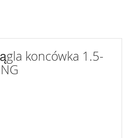
rągla koncówka 1.5-
ING