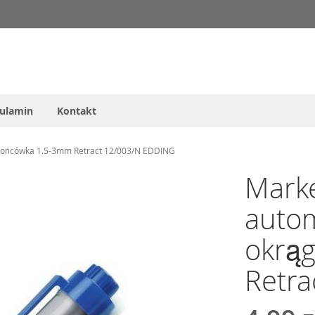
ulamin
Kontakt
a końcówka 1.5-3mm Retract 12/003/N EDDING
Marke
autom
okrą
Retr