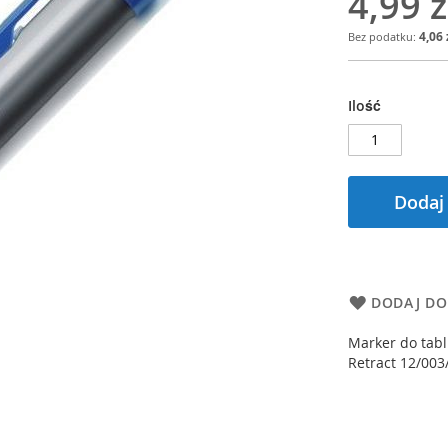
4,99 z
4,06 
Ilość
Dodaj
DODAJ DO
Marker do tabl
Retract 12/003