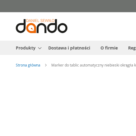
Przejdź
do
treści
Produkty
Dostawa i płatności
O firmie
Reg
Strona główna
Marker do tablic automatyczny niebieski okrągł
Przejdź
na
koniec
galerii