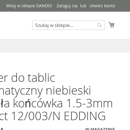
Witaj w sklepie DANDO!
Zaloguj się
Utwórz konto
Mój kos
Search
Search
r do tablic
atyczny niebieski
gła końcówka 1.5-3mm
act 12/003/N EDDING
W MAGAZYNIE