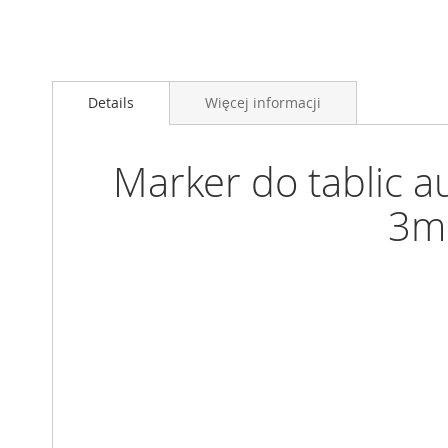
Przejdź
na
Details
Więcej informacji
początek
galerii
Marker do tablic a
3m