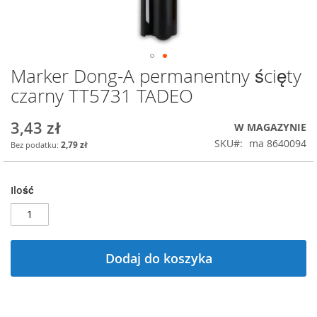
Marker Dong-A permanentny ścięty
Przejdź
na
czarny TT5731 TADEO
początek
galerii
3,43 zł
W MAGAZYNIE
SKU
ma 8640094
2,79 zł
Ilość
Dodaj do koszyka