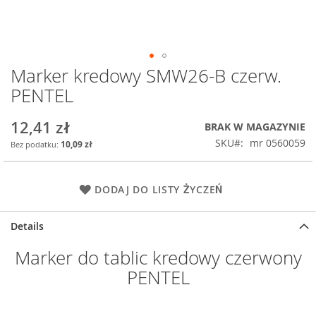
Marker kredowy SMW26-B czerw.
Przejdź
na
PENTEL
początek
galerii
12,41 zł
BRAK W MAGAZYNIE
SKU
mr 0560059
10,09 zł
DODAJ DO LISTY ŻYCZEŃ
Details
Marker do tablic kredowy czerwony
PENTEL