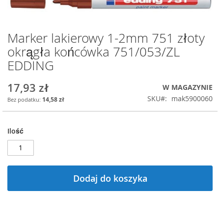
Marker lakierowy 1-2mm 751 złoty
Przejdź
na
okrągła końcówka 751/053/ZL
początek
EDDING
galerii
17,93 zł
W MAGAZYNIE
SKU
mak5900060
14,58 zł
Ilość
Dodaj do koszyka