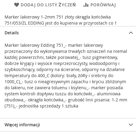
DODAJ DO LISTY ŻYCZEŃ
PORÓWNAJ
Marker lakierowy 1-2mm 751 złoty okrągła końcówka
751/053/ZL EDDING jest do kupienia w przyrostach co 1
Details
Marker lakierowy Edding 751_- marker lakierowy
przeznaczony do wykonywania trwałych oznaczeń na niemal
każdej powierzchni, także porowatej_- tusz pigmentowy,
dobrze kryjący i wysoce nieprzezroczysty, wodoodporny i
szybkoschnący, odporny na ścieranie, odporny na działanie
temperatury do 400_C (kolory: biały, żółty i srebrny do
1000_C)_- tusz o nieagresywnym zapachu i kryciu zbliżonym
do lakieru, nie zawiera toluenu i ksylenu_- marker posiada
system kontroli dopływu tuszu do końcówki_- aluminiowa
obudowa_- okrągła końcówka_- grubość linii pisania: 1-2 mm
(751)_- jednostka sprzedaży 1 sztuka
Więcej informacji