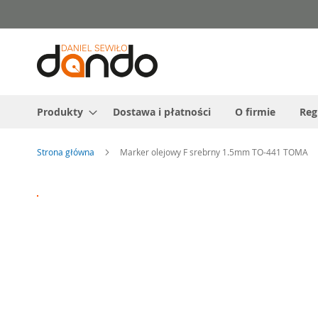
Przejdź
do
treści
Produkty
Dostawa i płatności
O firmie
Reg
Strona główna
Marker olejowy F srebrny 1.5mm TO-441 TOMA
Przejdź
na
koniec
galerii