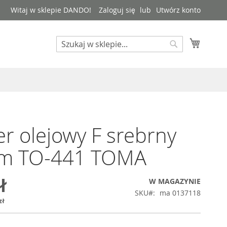
Witaj w sklepie DANDO!
Zaloguj się
Utwórz konto
Mój kos
Search
Search
r olejowy F srebrny
m TO-441 TOMA
ł
W MAGAZYNIE
SKU
ma 0137118
zł