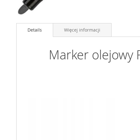
Przejdź
na
Details
Więcej informacji
początek
galerii
Marker olejowy