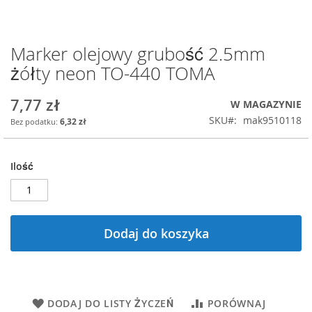
Marker olejowy grubość 2.5mm
Przejdź
na
żółty neon TO-440 TOMA
początek
galerii
7,77 zł
W MAGAZYNIE
SKU
mak9510118
6,32 zł
Ilość
Dodaj do koszyka
DODAJ DO LISTY ŻYCZEŃ
PORÓWNAJ