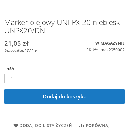
Marker olejowy UNI PX-20 niebieski
Przejdź
na
UNPX20/DNI
początek
galerii
21,05 zł
W MAGAZYNIE
SKU
mak2950082
17,11 zł
Ilość
Dodaj do koszyka
DODAJ DO LISTY ŻYCZEŃ
PORÓWNAJ