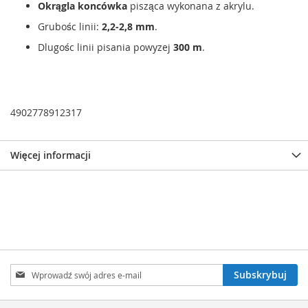
Okrągla koncówka
pisząca wykonana z akrylu.
Grubośc linii:
2,2-2,8 mm
.
Dlugośc linii pisania powyzej
300 m
.
4902778912317
Więcej informacji
Subskrybuj
Subskrybuj
nasz
newsletter: