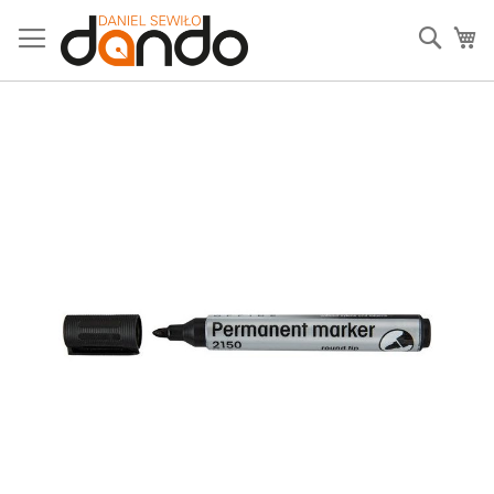
Przejdź
do
Sear
Mó
treści
Przejdź
na
koniec
galerii