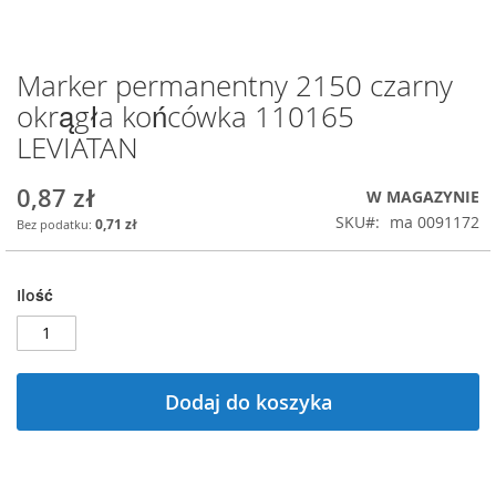
Marker permanentny 2150 czarny
Przejdź
na
okrągła końcówka 110165
początek
LEVIATAN
galerii
0,87 zł
W MAGAZYNIE
SKU
ma 0091172
0,71 zł
Ilość
Dodaj do koszyka