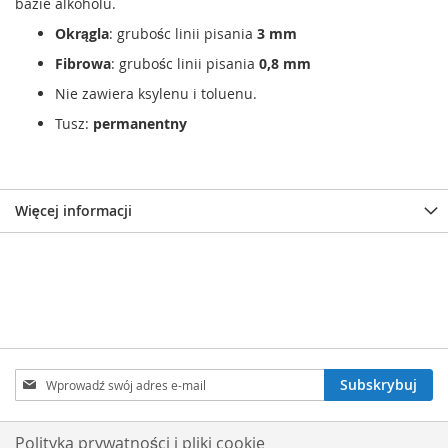
bazie alkoholu.
Okrągla
: grubośc linii pisania
3 mm
Fibrowa
: grubośc linii pisania
0,8 mm
Nie zawiera ksylenu i toluenu.
Tusz:
permanentny
Więcej informacji
Subskrybuj
Subskrybuj
nasz
newsletter:
Polityka prywatności i pliki cookie