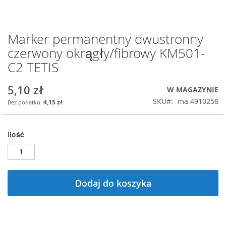
Marker permanentny dwustronny
Przejdź
na
czerwony okrągły/fibrowy KM501-
początek
C2 TETIS
galerii
5,10 zł
W MAGAZYNIE
SKU
ma 4910258
4,15 zł
Ilość
Dodaj do koszyka