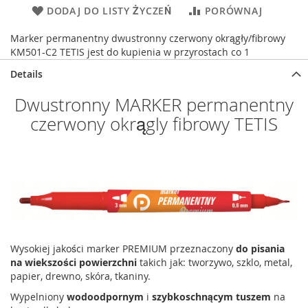
DODAJ DO LISTY ŻYCZEŃ
PORÓWNAJ
Marker permanentny dwustronny czerwony okrągły/fibrowy
KM501-C2 TETIS jest do kupienia w przyrostach co 1
Details
Dwustronny MARKER permanentny
czerwony okrągly fibrowy TETIS
Wysokiej jakości marker PREMIUM przeznaczony
do pisania
na wiekszości powierzchni
takich jak: tworzywo, szklo, metal,
papier, drewno, skóra, tkaniny.
Wypelniony
wodoodpornym
i
szybkoschnącym tuszem
na