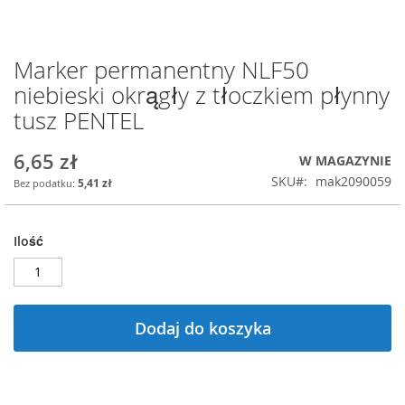
Marker permanentny NLF50
Przejdź
na
niebieski okrągły z tłoczkiem płynny
początek
tusz PENTEL
galerii
6,65 zł
W MAGAZYNIE
SKU
mak2090059
5,41 zł
Ilość
Dodaj do koszyka