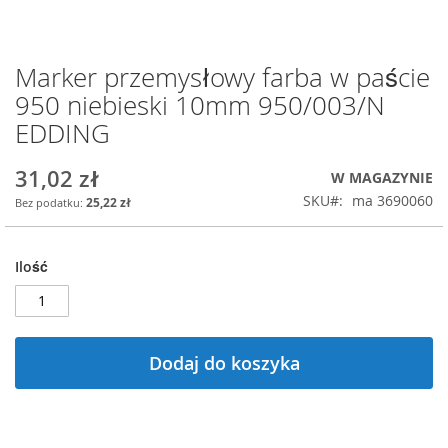
Marker przemysłowy farba w paście
Przejdź
na
950 niebieski 10mm 950/003/N
początek
EDDING
galerii
31,02 zł
W MAGAZYNIE
SKU
ma 3690060
25,22 zł
Ilość
Dodaj do koszyka