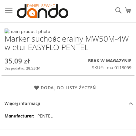
Przejdź
do
Sear
Mó
treści
Przejdź
Marker suchościeralny MW50M-4W
na
Przejdź
koniec
na
w etui EASYFLO PENTEL
galerii
początek
galerii
35,09 zł
BRAK W MAGAZYNIE
SKU
ma 0113059
28,53 zł
DODAJ DO LISTY ŻYCZEŃ
Więcej informacji
Więcej
PENTEL
informacji