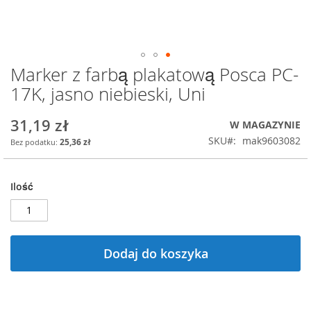
Marker z farbą plakatową Posca PC-
Przejdź
na
17K, jasno niebieski, Uni
początek
galerii
31,19 zł
W MAGAZYNIE
SKU
mak9603082
25,36 zł
Ilość
Dodaj do koszyka