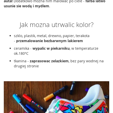
auta!
Dodatkowo mozna nim malowac po ciele -
farba latwo
usunie sie wodą i mydlem
.
Jak mozna utrwalic kolor?
szklo, plastik, metal, drewno, papier, terakota
-
przemalowanie bezbarwnym lakierem
ceramika -
wypalic w piekarniku
, w temperaturze
ok.180°C
tkanina -
zaprasowac zelazkiem
, bez pary wodnej na
drugiej stronie