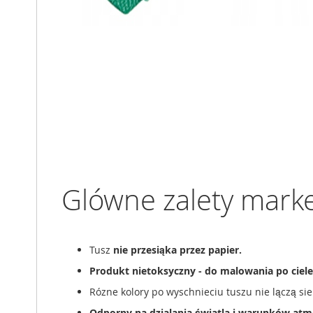
Glówne zalety mark
Tusz
nie przesiąka przez papier.
Produkt nietoksyczny - do malowania po ciele
Rózne kolory po wyschnieciu tuszu nie lączą sie
Odporny na dzialania światla i warunków atm