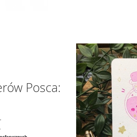
erów Posca:
.
.
osferycznych
.