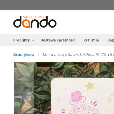
Przejdź
do
treści
Produkty
Dostawa i płatności
O firmie
Reg
Strona główna
Marker z farbą plakatową UNI Posca PC-17K nr.6 z
Przejdź
na
koniec
galerii