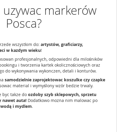
 uzywac markerów
Posca?
przede wszystkim do:
artystów, graficiarzy,
ieci w kazdym wieku
!
osowan profesjonalnych, odpowiedni dla milośników
bookingu i tworzenia kartek okolicznościowych oraz
 go do wykonywania wykonczen, detali i konturów.
zna
samodzielnie zaprojektowac koszulke czy czapke
sowac material i wymyślony wzór bedzie trwaly.
 byc takze do
ozdoby szyb sklepowych, sprzetu
 nawet auta!
Dodatkowo mozna nim malowac po
e wodą i mydlem
.