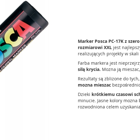
Marker Posca PC-17K z sze
rozmiarowi XXL
jest najleps
realizujących projekty w skali
Farba markera jest nieprzejrz
silą krycia.
Mozna ją mieszac,
Rezultaty są zblizone do tych
mozna mieszac
bezpośrednio
Dzieki
krótkiemu czasowi sch
minucie. Jasne kolory mozna
rozwodniona celem uzyskani