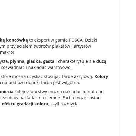
roką koncówką
to ekspert w gamie POSCA. Dzieki
zym przyjacielem twórców plakatów i artystów
 makro!
ysta,
plynna, gladka, gesta
i
charakteryzuje sie
duzą
 rozwadniac i nakladac warstwowo.
, które mozna uzyskac stosując farbe akrylową.
Kolory
 na podlozu dopóki farba jest wilgotna.
niecia
kolejne warstwy mozna nakladac minuta po
 bez obaw nakladac na ciemne. Farba moze zostac
a
efektu gradacji koloru
, czyli rozmycia.