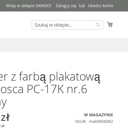
Witaj w sklepie DANDO!
Zaloguj się
Utwórz konto
Mój kos
Search
Search
r z farbą plakatową
osca PC-17K nr.6
ny
 zł
W MAGAZYNIE
SKU
mak9606082
 zł