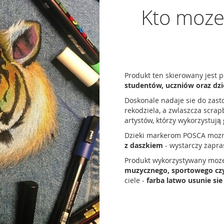
Kto moze
Produkt ten skierowany jest 
studentów, uczniów oraz dz
Doskonale nadaje sie do zast
rekodziela, a zwlaszcza scrap
artystów, którzy wykorzystują
Dzieki markerom POSCA mo
z daszkiem
- wystarczy zapra
Produkt wykorzystywany moze
muzycznego, sportowego czy
ciele -
farba latwo usunie si