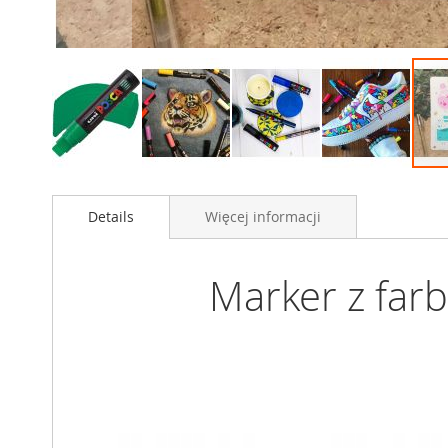
Przejdź
na
Details
Więcej informacji
początek
galerii
Marker z farb