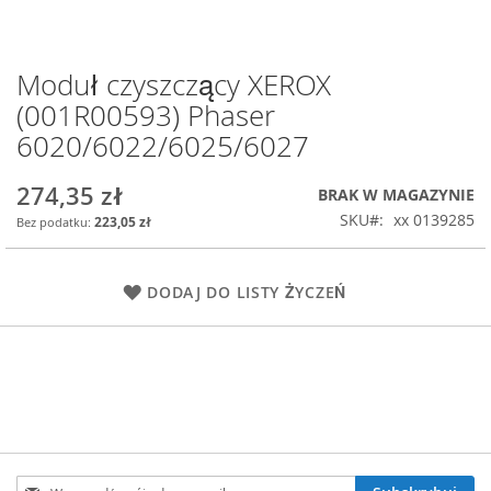
Moduł czyszczący XEROX
Przejdź
na
(001R00593) Phaser
początek
6020/6022/6025/6027
galerii
274,35 zł
BRAK W MAGAZYNIE
SKU
xx 0139285
223,05 zł
DODAJ DO LISTY ŻYCZEŃ
Subskrybuj