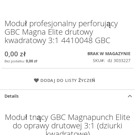
Moduł profesjonalny perforujący
Przejdź
na
GBC Magna Elite drutowy
początek
kwadratowy 3:1 4410048 GBC
galerii
0,00 zł
BRAK W MAGAZYNIE
SKU
dz 3033227
0,00 zł
DODAJ DO LISTY ŻYCZEŃ
Details
Moduł tnący GBC Magnapunch Elite
do oprawy drutowej 3:1 (dziurki
kwadratowe)