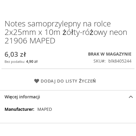
Notes samoprzylepny na rolce
Przejdź
na
2x25mm x 10m żółty-różowy neon
początek
21906 MAPED
galerii
6,03 zł
BRAK W MAGAZYNIE
SKU
blk8405244
4,90 zł
DODAJ DO LISTY ŻYCZEŃ
Więcej informacji
Więcej
MAPED
informacji