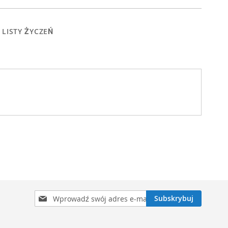
 LISTY ŻYCZEŃ
Subskrybuj
Subskrybuj
nasz
newsletter: