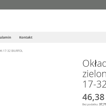
ulamin
Kontakt
 OK-17-32 BIURFOL
Okład
zielo
17-3
46,38
37,71