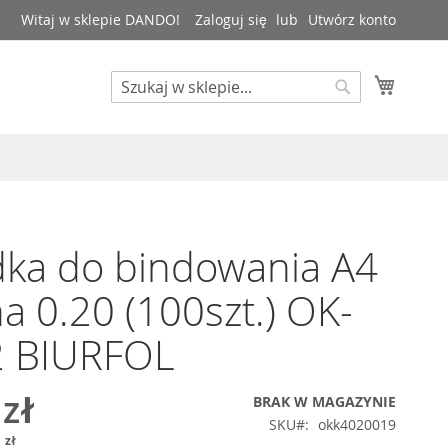
Witaj w sklepie DANDO!
Zaloguj się
Utwórz konto
Mój kos
Search
Search
ka do bindowania A4
na 0.20 (100szt.) OK-
2 BIURFOL
 zł
BRAK W MAGAZYNIE
SKU
okk4020019
 zł