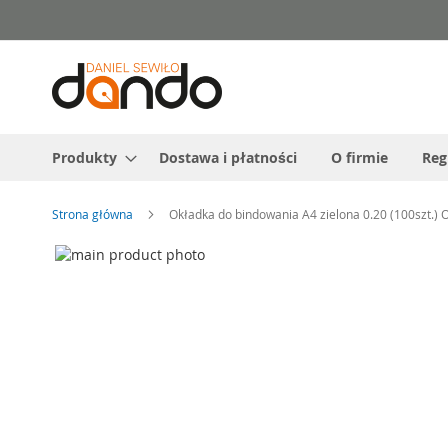
Przejdź
do
treści
Produkty
Dostawa i płatności
O firmie
Reg
Strona główna
Okładka do bindowania A4 zielona 0.20 (100szt.)
Przejdź
na
Przejdź
koniec
na
galerii
początek
galerii