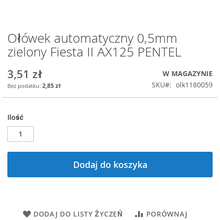
Ołówek automatyczny 0,5mm
Przejdź
na
zielony Fiesta II AX125 PENTEL
początek
galerii
3,51 zł
W MAGAZYNIE
SKU
olk1180059
2,85 zł
Ilość
Dodaj do koszyka
DODAJ DO LISTY ŻYCZEŃ
PORÓWNAJ