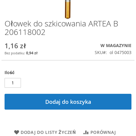
Ołowek do szkicowania ARTEA B
Przejdź
na
206118002
początek
galerii
1,16 zł
W MAGAZYNIE
SKU
ol 0475003
0,94 zł
Ilość
Dodaj do koszyka
DODAJ DO LISTY ŻYCZEŃ
PORÓWNAJ