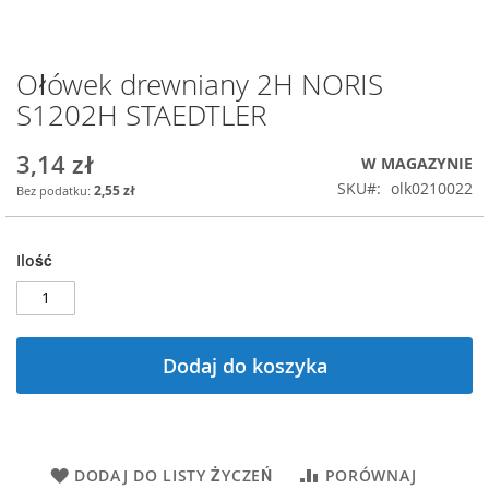
Ołówek drewniany 2H NORIS
Przejdź
na
S1202H STAEDTLER
początek
galerii
3,14 zł
W MAGAZYNIE
SKU
olk0210022
2,55 zł
Ilość
Dodaj do koszyka
DODAJ DO LISTY ŻYCZEŃ
PORÓWNAJ