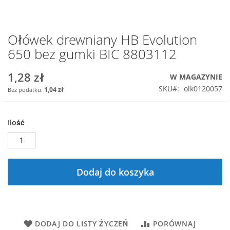
Ołówek drewniany HB Evolution
Przejdź
na
650 bez gumki BIC 8803112
początek
galerii
1,28 zł
W MAGAZYNIE
SKU
olk0120057
1,04 zł
Ilość
Dodaj do koszyka
DODAJ DO LISTY ŻYCZEŃ
PORÓWNAJ