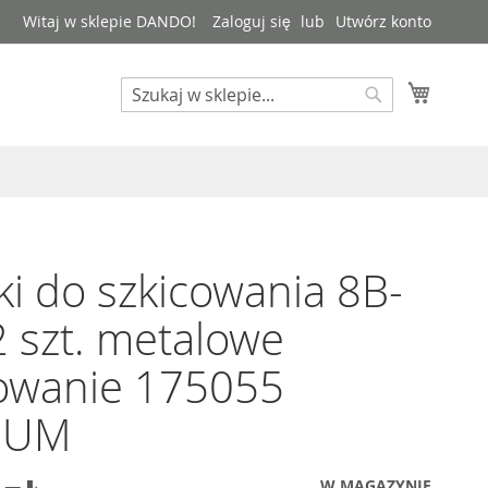
Witaj w sklepie DANDO!
Zaloguj się
Utwórz konto
Mój kos
Search
Search
i do szkicowania 8B-
 szt. metalowe
owanie 175055
NUM
W MAGAZYNIE