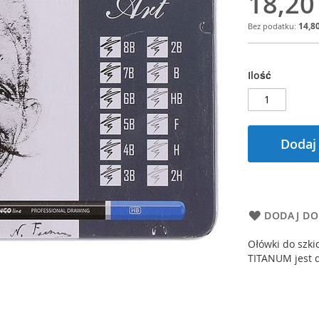
18,20
14,80
Ilość
Dodaj
DODAJ DO
Ołówki do szk
TITANUM jest d