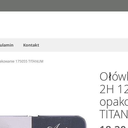
ulamin
Kontakt
opakowanie 175055 TITANUM
Ołówk
2H 12
opak
TITA