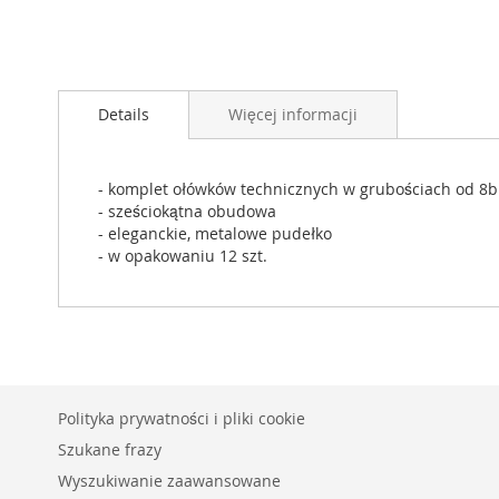
Przejdź
na
Details
Więcej informacji
początek
galerii
- komplet ołówków technicznych w grubościach od 8b
- sześciokątna obudowa
- eleganckie, metalowe pudełko
- w opakowaniu 12 szt.
Polityka prywatności i pliki cookie
Szukane frazy
Wyszukiwanie zaawansowane