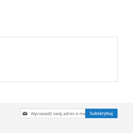
Subskrybuj
Subskrybuj
nasz
newsletter: