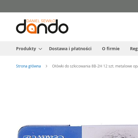
Przejdź
do
treści
Produkty
Dostawa i płatności
O firmie
Reg
Strona główna
Ołówki do szkicowania 8B-2H 12 szt. metalowe 
Przejdź
na
koniec
galerii