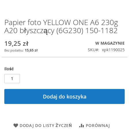
Papier foto YELLOW ONE A6 230g
Przejdź
na
A20 błyszczący (6G230) 150-1182
początek
galerii
19,25 zł
W MAGAZYNIE
SKU
xpk1190025
15,65 zł
Ilość
Dodaj do koszyka
DODAJ DO LISTY ŻYCZEŃ
PORÓWNAJ