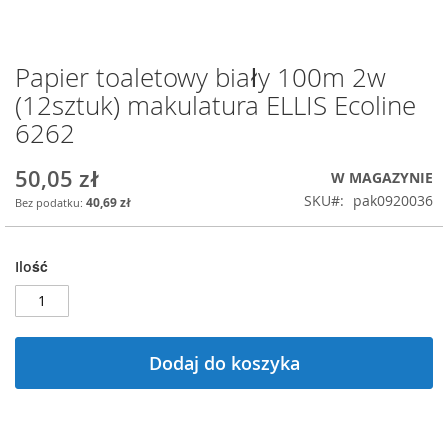
Papier toaletowy biały 100m 2w
Przejdź
na
(12sztuk) makulatura ELLIS Ecoline
początek
6262
galerii
50,05 zł
W MAGAZYNIE
SKU
pak0920036
40,69 zł
Ilość
Dodaj do koszyka