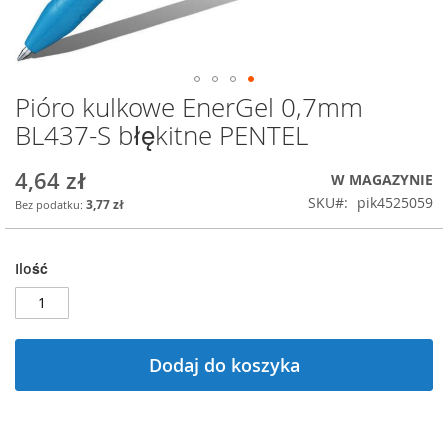
Pióro kulkowe EnerGel 0,7mm
Przejdź
na
BL437-S błękitne PENTEL
początek
galerii
4,64 zł
W MAGAZYNIE
SKU
pik4525059
3,77 zł
Ilość
Dodaj do koszyka