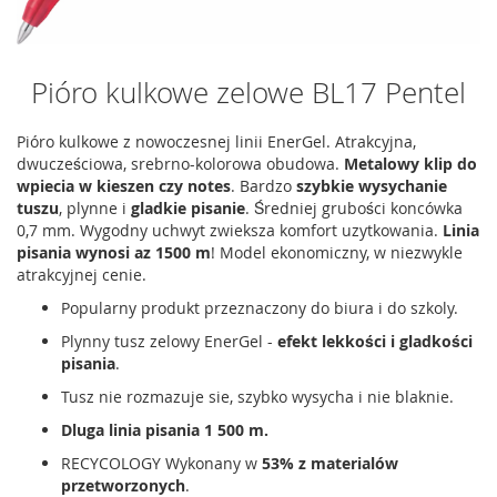
Pióro kulkowe zelowe BL17 Pentel
Pióro kulkowe z nowoczesnej linii EnerGel. Atrakcyjna,
dwucześciowa, srebrno-kolorowa obudowa.
Metalowy klip do
wpiecia w kieszen czy notes
. Bardzo
szybkie wysychanie
tuszu
, plynne i
gladkie pisanie
. Średniej grubości koncówka
0,7 mm. Wygodny uchwyt zwieksza komfort uzytkowania.
Linia
pisania wynosi az 1500 m
! Model ekonomiczny, w niezwykle
atrakcyjnej cenie.
Popularny produkt przeznaczony do biura i do szkoly.
Plynny tusz zelowy EnerGel -
efekt lekkości
i gladkości
pisania
.
Tusz nie rozmazuje sie, szybko wysycha i nie blaknie.
Dluga linia pisania 1 500 m.
RECYCOLOGY Wykonany w
53% z materialów
przetworzonych
.