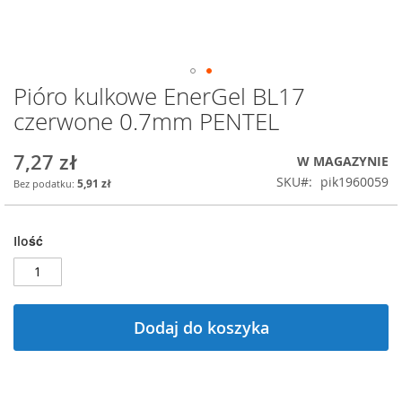
Pióro kulkowe EnerGel BL17
Przejdź
na
czerwone 0.7mm PENTEL
początek
galerii
7,27 zł
W MAGAZYNIE
SKU
pik1960059
5,91 zł
Ilość
Dodaj do koszyka