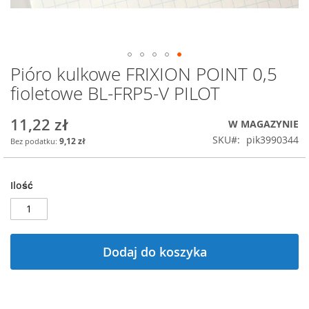
Pióro kulkowe FRIXION POINT 0,5
Przejdź
na
fioletowe BL-FRP5-V PILOT
początek
galerii
11,22 zł
W MAGAZYNIE
SKU
pik3990344
9,12 zł
Ilość
Dodaj do koszyka