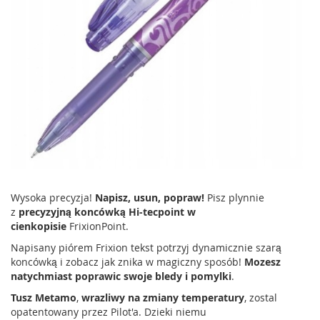
Wysoka precyzja!
Napisz, usun, popraw!
Pisz plynnie
z
precyzyjną koncówką Hi-tecpoint w
cienkopisie
FrixionPoint.
Napisany piórem Frixion tekst potrzyj dynamicznie szarą
koncówką i zobacz jak znika w magiczny sposób!
Mozesz
natychmiast poprawic swoje bledy i pomylki
.
Tusz Metamo
,
wrazliwy na zmiany temperatury
, zostal
opatentowany przez Pilot'a. Dzieki niemu