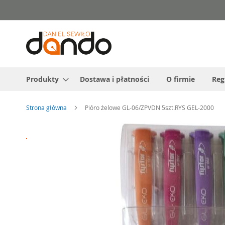
Przejdź
do
treści
Produkty
Dostawa i płatności
O firmie
Reg
Strona główna
Pióro żelowe GL-06/ZPVDN 5szt.RYS GEL-2000
Przejdź
na
koniec
galerii