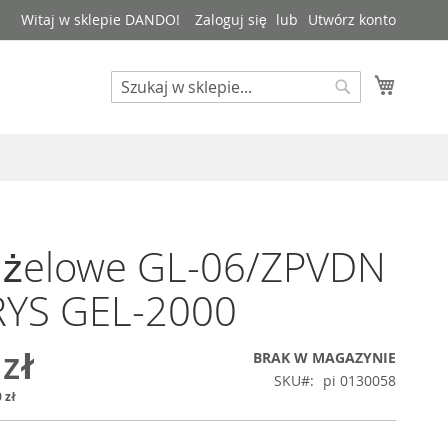
Witaj w sklepie DANDO!
Zaloguj się
Utwórz konto
Mój kos
Search
Search
o żelowe GL-06/ZPVDN
RYS GEL-2000
 zł
BRAK W MAGAZYNIE
SKU
pi 0130058
 zł