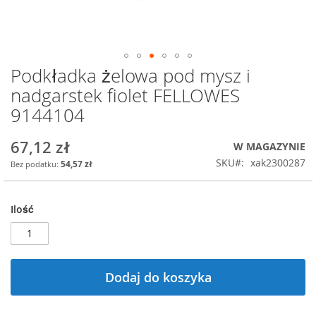
Podkładka żelowa pod mysz i
Przejdź
na
nadgarstek fiolet FELLOWES
początek
9144104
galerii
67,12 zł
W MAGAZYNIE
SKU
xak2300287
54,57 zł
Ilość
Dodaj do koszyka