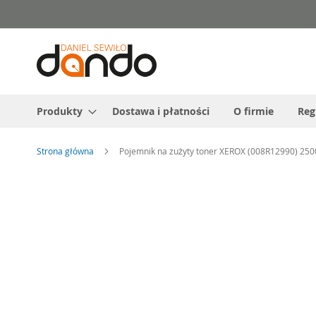
Przejdź
do
treści
Produkty
Dostawa i płatności
O firmie
Reg
Strona główna
Pojemnik na zużyty toner XEROX (008R12990) 250
Przejdź
na
koniec
galerii