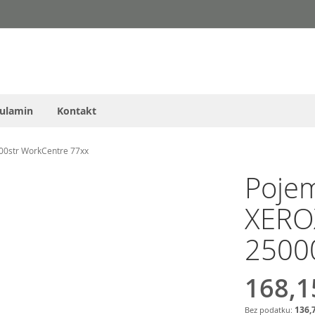
ulamin
Kontakt
00str WorkCentre 77xx
Pojem
XERO
2500
168,1
136,7