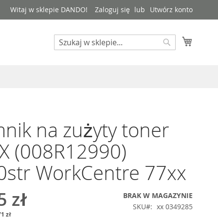
Witaj w sklepie DANDO!
Zaloguj się
Utwórz konto
Mój kos
Search
Search
nik na zużyty toner
X (008R12990)
0str WorkCentre 77xx
5 zł
BRAK W MAGAZYNIE
SKU
xx 0349285
1 zł