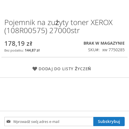
Pojemnik na zużyty toner XEROX
Przejdź
na
(108R00575) 27000str
początek
galerii
178,19 zł
BRAK W MAGAZYNIE
SKU
xw 7750285
144,87 zł
DODAJ DO LISTY ŻYCZEŃ
Subskrybuj
Subskrybuj
nasz