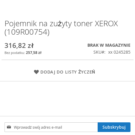
Pojemnik na zużyty toner XEROX
Przejdź
na
(109R00754)
początek
galerii
316,82 zł
BRAK W MAGAZYNIE
SKU
xx 0245285
257,58 zł
DODAJ DO LISTY ŻYCZEŃ
Subskrybuj
Subskrybuj
nasz