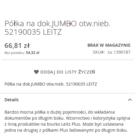
Półka na dok.JUMBO otw.nieb.
Przejdź
na
52190035 LEITZ
początek
galerii
66,81 zł
BRAK W MAGAZYNIE
SKU
su 1390187
54,32 zł
DODAJ DO LISTY ŻYCZEŃ
Półka na dok.JUMBO otw.nieb. 52190035 LEITZ
Details
Bardzo mocna półka o dużej pojemności, do wkładania
dokumentów po długim boku. Wzornictwo i kolorystyka spójna
z linią produktów na biurko Leitz Plus. Może być ustawiana
jedna na drugiej z półkami Plus ładowanymi po długim boku.