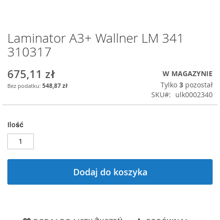
Laminator A3+ Wallner LM 341
Przejdź
na
310317
początek
galerii
675,11 zł
W MAGAZYNIE
Tylko
3
pozostał
548,87 zł
SKU
ulk0002340
Ilość
Dodaj do koszyka