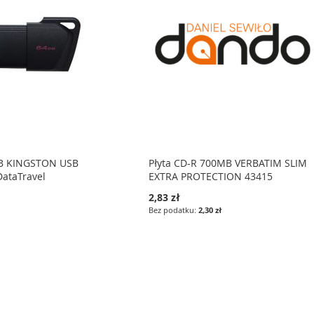
B KINGSTON USB
Płyta CD-R 700MB VERBATIM SLIM
ataTravel
EXTRA PROTECTION 43415
2,83 zł
2,30 zł
lnie czytasz stronę