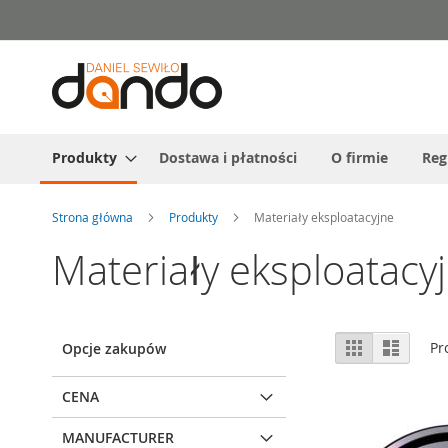
Przejdź
do
treści
Produkty
Dostawa i płatności
O firmie
Reg
Strona główna
Produkty
Materiały eksploatacyjne
Materiały eksploatacy
Zobacz
Siatka
Lista
Pr
Opcje zakupów
jako
CENA
MANUFACTURER