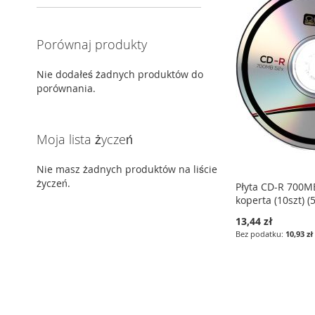
Porównaj produkty
Nie dodałeś żadnych produktów do
porównania.
Moja lista życzeń
Nie masz żadnych produktów na liście
życzeń.
Płyta CD-R 700M
koperta (10szt) (
13,44 zł
10,93 zł
Dodaj do koszyka
Dodaj do koszyka
Dodaj do koszyka
DODAJ
DODAJ
DODAJ
DO
PORÓWNAJ
DO
PORÓWNAJ
DO
PORÓWNAJ