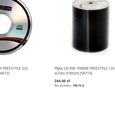
B FREESTYLE 52x
Płyta CD-RW 700MB FREESTYLE 12x
56672)
w folii (100szt) (56710)
244,46 zł
198,75 zł