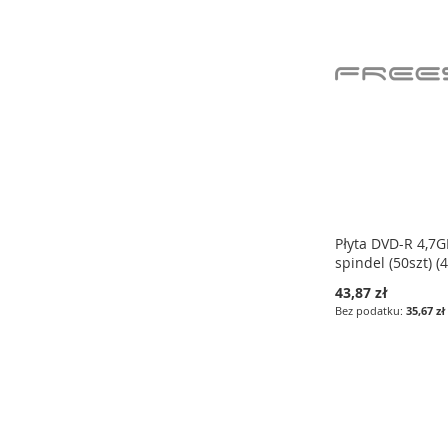
LISTY
LISTY
LISTY
ŻYCZEŃ
ŻYCZEŃ
ŻYCZEŃ
Płyta DVD-R 4,7
spindel (50szt) (
43,87 zł
35,67 zł
Dodaj do koszyka
Dodaj do koszyka
Dodaj do koszyka
DODAJ
DODAJ
DODAJ
DO
PORÓWNAJ
DO
PORÓWNAJ
DO
PORÓWNAJ