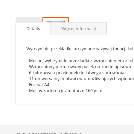
Przejdź
na
Details
Więcej informacji
początek
galerii
Wytrzymałe przekładki, utrzymane w żywej tonacji kol
- Mocne, wytrzymałe przekładki z wzmocnieniem z foli
- Wzmocniony perforowany pasek na karcie opisowo-
- 6 kolorowych przekładek do łatwego sortowania
- 11 uniwersalnych otworów umożliwiających wpinani
- Format A4
- Mocny karton o gramaturze 160 gsm