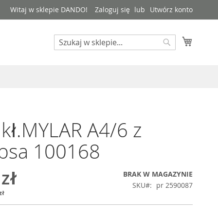
Witaj w sklepie DANDO!
Zaloguj się
Utwórz konto
Mój kos
Search
Search
kł.MYLAR A4/6 z
absa 100168
 zł
BRAK W MAGAZYNIE
SKU
pr 2590087
zł