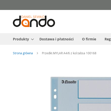
Przejdź
do
treści
Produkty
Dostawa i płatności
O firmie
Reg
Strona główna
Przedkł.MYLAR A4/6 z kol.tabsa 100168
Przejdź
na
koniec
galerii