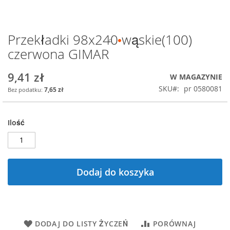
Przekładki 98x240 wąskie(100)
Przejdź
na
czerwona GIMAR
początek
galerii
9,41 zł
W MAGAZYNIE
SKU
pr 0580081
7,65 zł
Ilość
Dodaj do koszyka
DODAJ DO LISTY ŻYCZEŃ
PORÓWNAJ