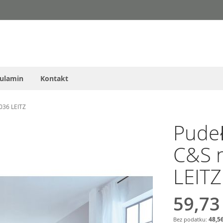
ulamin
Kontakt
036 LEITZ
Pudeł
C&S n
LEITZ
59,73
48,56