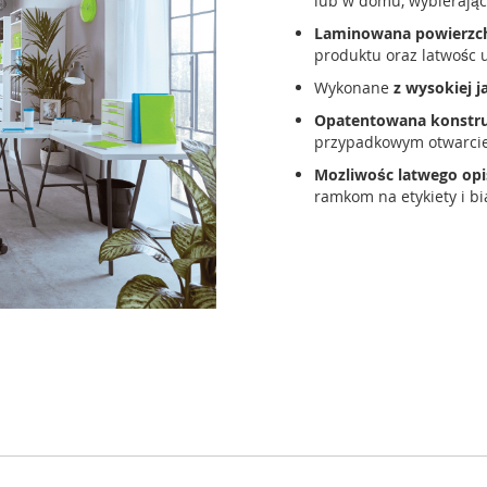
lub w domu, wybierając
Laminowana powierzc
produktu oraz latwośc
Wykonane
z wysokiej 
Opatentowana konstru
przypadkowym otwarcie
Mozliwośc latwego opi
ramkom na etykiety i b