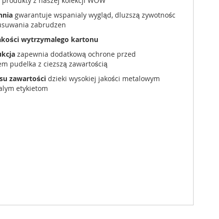
 produkty z naszej kolekcji WOW
hnia
gwarantuje wspanialy wygląd, dluzszą zywotnośc
 usuwania zabrudzen
jakości wytrzymalego kartonu
kcja
zapewnia dodatkową ochrone przed
m pudelka z ciezszą zawartością
su zawartości
dzieki wysokiej jakości metalowym
ialym etykietom