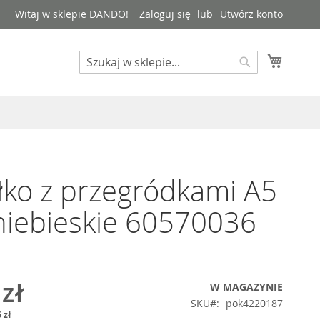
Witaj w sklepie DANDO!
Zaloguj się
Utwórz konto
Mój kos
Search
Search
ko z przegródkami A5
iebieskie 60570036
 zł
W MAGAZYNIE
SKU
pok4220187
 zł