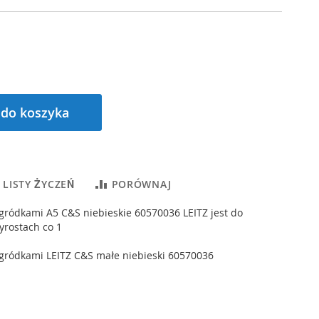
 do koszyka
 LISTY ŻYCZEŃ
PORÓWNAJ
gródkami A5 C&S niebieskie 60570036 LEITZ jest do
yrostach co 1
gródkami LEITZ C&S małe niebieski 60570036