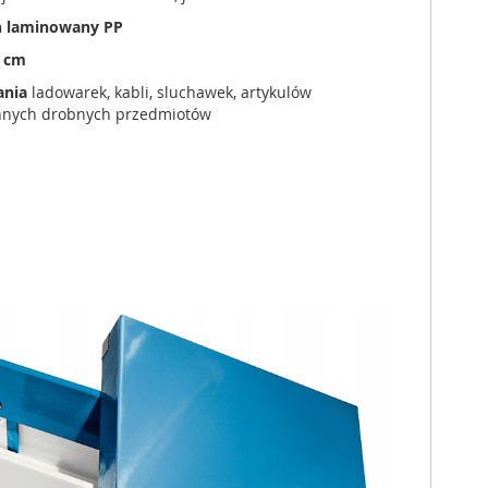
n laminowany PP
2 cm
ania
ladowarek, kabli, sluchawek, artykulów
 innych drobnych przedmiotów