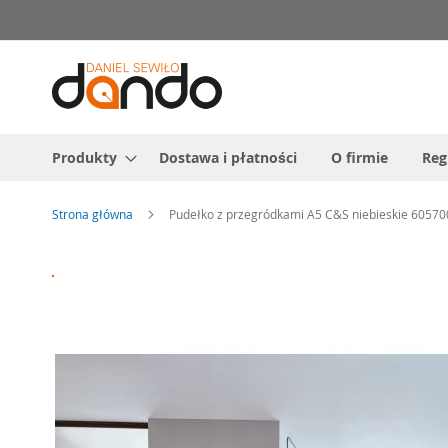
Przejdź
do
treści
Produkty
Dostawa i płatności
O firmie
Reg
Strona główna
Pudełko z przegródkami A5 C&S niebieskie 60570
Przejdź
na
koniec
galerii