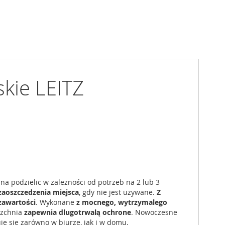
kie LEITZ
na podzielic w zalezności od potrzeb na 2 lub 3
zaoszczedzenia miejsca
, gdy nie jest uzywane.
Z
zawartości
. Wykonane
z mocnego, wytrzymalego
rzchnia
zapewnia dlugotrwalą ochrone
. Nowoczesne
je sie zarówno w biurze, jak i w domu.