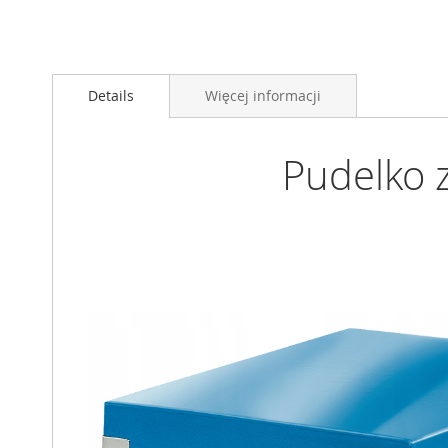
Przejdź
na
Details
Więcej informacji
początek
galerii
Pudelko 