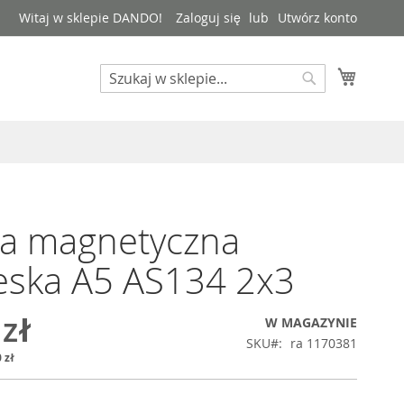
Witaj w sklepie DANDO!
Zaloguj się
Utwórz konto
Mój kos
Search
Search
a magnetyczna
eska A5 AS134 2x3
 zł
W MAGAZYNIE
SKU
ra 1170381
 zł