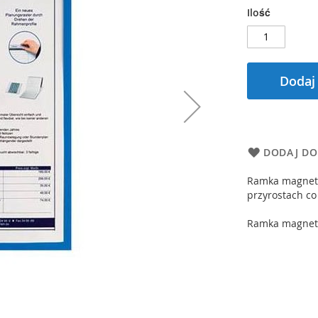
Ilość
Dodaj
DODAJ DO
Ramka magnety
przyrostach co
Ramka magnety