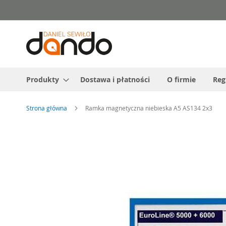
Przejdź
do
treści
Produkty
Dostawa i płatności
O firmie
Reg
Strona główna
Ramka magnetyczna niebieska A5 AS134 2x3
Przejdź
na
koniec
galerii