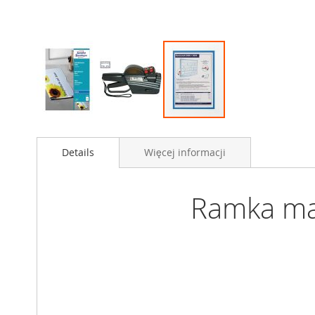
Przejdź
na
Details
Więcej informacji
początek
galerii
Ramka ma