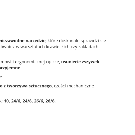
niezawodne narzedzie
, które doskonale sprawdzi sie
równiez w warsztatach krawieckich czy zakladach
zmowi i ergonomicznej rączce,
usuniecie zszywek
 przyjemne
.
e.
e z tworzywa sztucznego
, cześci mechaniczne
k:
10, 24/6, 24/8, 26/6, 26/8
.