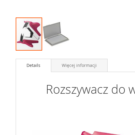
Przejdź
na
Details
Więcej informacji
początek
galerii
Rozszywacz do w