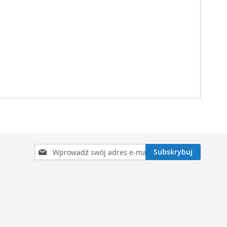
Subskrybuj
Subskrybuj
nasz
newsletter: