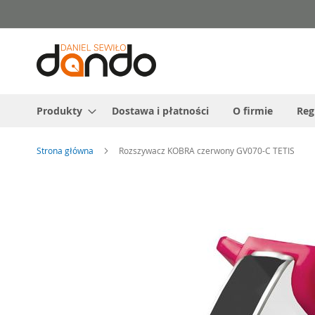
Przejdź
do
treści
Produkty
Dostawa i płatności
O firmie
Reg
Strona główna
Rozszywacz KOBRA czerwony GV070-C TETIS
Przejdź
na
koniec
galerii