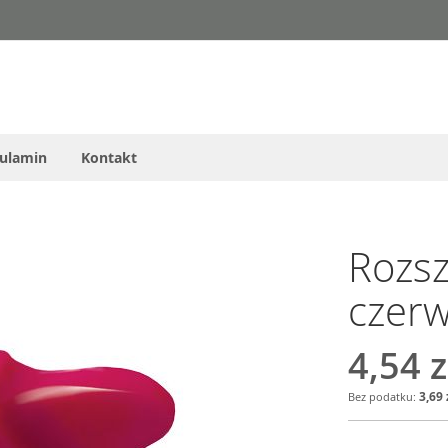
ulamin
Kontakt
Rozs
czer
4,54 z
3,69 