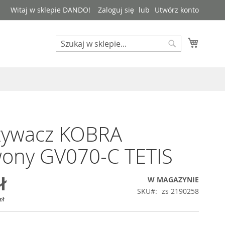
Witaj w sklepie DANDO!
Zaloguj się
Utwórz konto
Mój kos
Search
Search
zywacz KOBRA
wony GV070-C TETIS
ł
W MAGAZYNIE
SKU
zs 2190258
zł