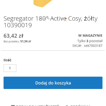
Segregator 180° Active Cosy, żółty
Przejdź
na
10390019
początek
galerii
63,42 zł
W MAGAZYNIE
Tylko
3
pozostał
51,56 zł
SKU
sek7003187
Ilość
Dodaj do koszyka