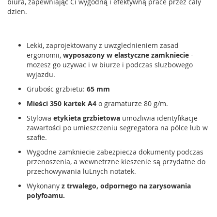
biura, zapewniając Ci wygodną i efektywną prace przez caly
dzien.
Lekki, zaprojektowany z uwzglednieniem zasad
ergonomii,
wyposazony w elastyczne zamkniecie
-
mozesz go uzywac i w biurze i podczas sluzbowego
wyjazdu.
Grubośc grzbietu:
65 mm
Mieści 350 kartek A4
o gramaturze 80 g/m.
Stylowa
etykieta grzbietowa
umozliwia identyfikacje
zawartości po umieszczeniu segregatora na pólce lub w
szafie.
Wygodne zamkniecie zabezpiecza dokumenty podczas
przenoszenia, a wewnetrzne kieszenie są przydatne do
przechowywania luLnych notatek.
Wykonany
z trwalego, odpornego na zarysowania
polyfoamu.