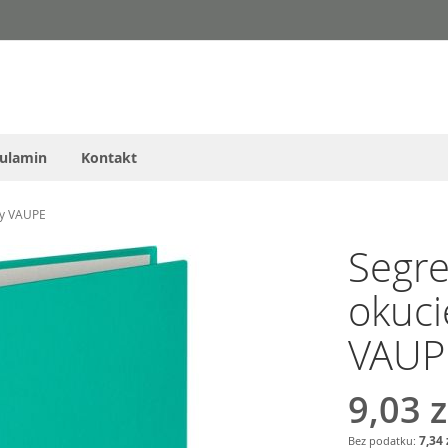
ulamin
Kontakt
wy VAUPE
Segre
okuc
VAUP
9,03 z
7,34 