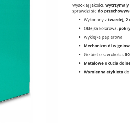
Wysokiej jakości,
wytrzymaly 
sprawdzi sie
do przechowyw
Wykonany z
twardej, 2
Oklejka kolorowa,
pokry
Wyklejka papierowa.
Mechanizm dLwigniow
Grzbiet o szerokości:
5
Metalowe okucia dolne
Wymienna etykieta
do 