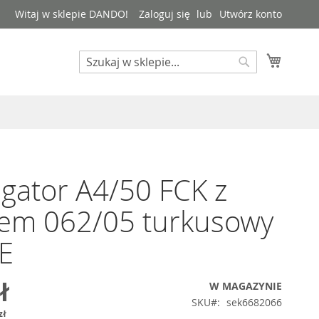
Witaj w sklepie DANDO!
Zaloguj się
Utwórz konto
Mój kos
Search
Search
gator A4/50 FCK z
iem 062/05 turkusowy
E
ł
W MAGAZYNIE
SKU
sek6682066
zł