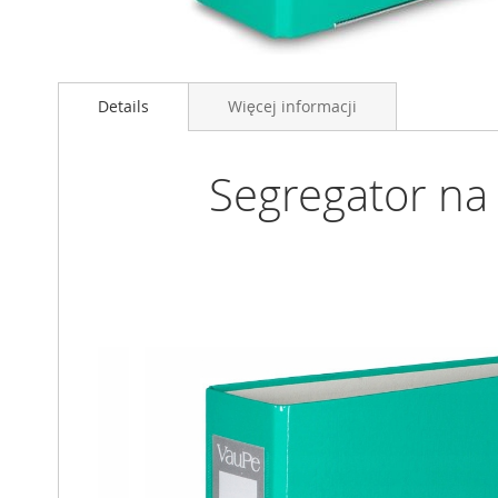
Przejdź
na
Details
Więcej informacji
początek
galerii
Segregator n