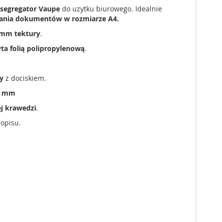
segregator Vaupe
do uzytku biurowego. Idealnie
ania dokumentów w rozmiarze A4.
 mm tektury
.
ta folią polipropylenową
.
y
z dociskiem.
0 mm
j krawedzi
.
opisu.