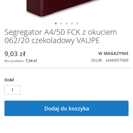
Segregator A4/50 FCK z okuciem
Przejdź
na
062/20 czekoladowy VAUPE
początek
galerii
9,03 zł
W MAGAZYNIE
SKU
sek6697066
7,34 zł
Ilość
Dodaj do koszyka