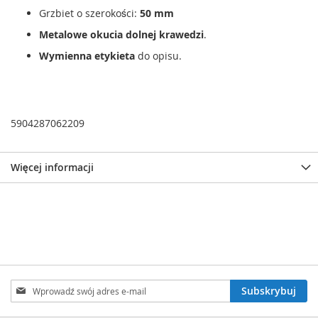
Grzbiet o szerokości:
50 mm
Metalowe okucia dolnej krawedzi
.
Wymienna etykieta
do opisu.
5904287062209
Więcej informacji
Subskrybuj
Subskrybuj
nasz
newsletter: