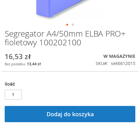
Segregator A4/50mm ELBA PRO+
Przejdź
na
fioletowy 100202100
początek
galerii
16,53 zł
W MAGAZYNIE
SKU
sek6612015
13,44 zł
Ilość
Dodaj do koszyka