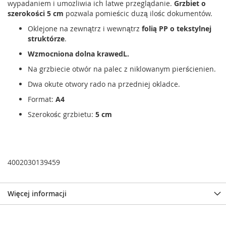
wypadaniem i umozliwia ich latwe przeglądanie.
Grzbiet o
szerokości 5 cm
pozwala pomieścic duzą ilośc dokumentów.
Oklejone na zewnątrz i wewnątrz
folią PP o tekstylnej
struktórze
.
Wzmocniona dolna krawedL.
Na grzbiecie otwór na palec z niklowanym pierścienien.
Dwa okute otwory rado na przedniej okladce.
Format:
A4
Szerokośc grzbietu:
5 cm
4002030139459
Więcej informacji