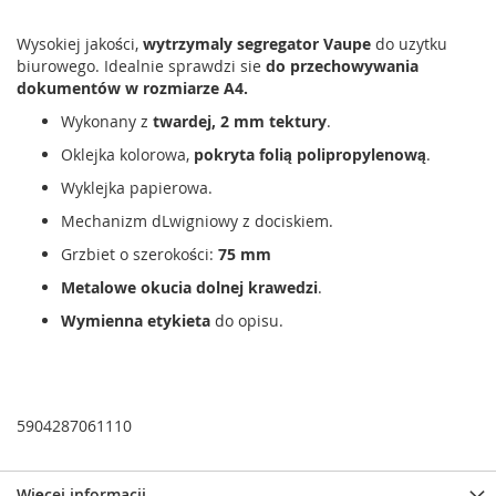
Wysokiej jakości,
wytrzymaly segregator Vaupe
do uzytku
biurowego. Idealnie sprawdzi sie
do przechowywania
dokumentów w rozmiarze A4.
Wykonany z
twardej, 2 mm tektury
.
Oklejka kolorowa,
pokryta folią polipropylenową
.
Wyklejka papierowa.
Mechanizm dLwigniowy z dociskiem.
Grzbiet o szerokości:
75 mm
Metalowe okucia dolnej krawedzi
.
Wymienna etykieta
do opisu.
5904287061110
Więcej informacji