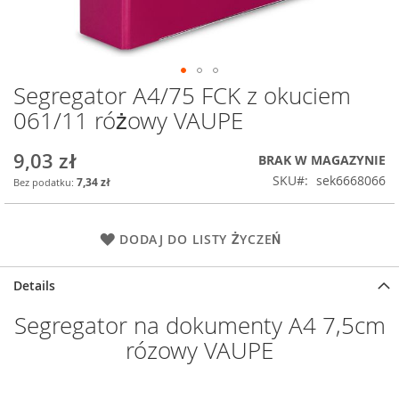
Segregator A4/75 FCK z okuciem
Przejdź
na
061/11 różowy VAUPE
początek
galerii
9,03 zł
BRAK W MAGAZYNIE
SKU
sek6668066
7,34 zł
DODAJ DO LISTY ŻYCZEŃ
Details
Segregator na dokumenty A4 7,5cm
rózowy VAUPE